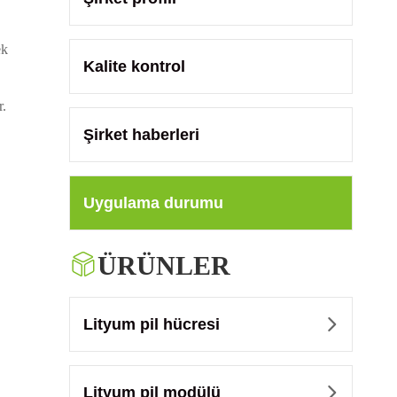
ek
Kalite kontrol
r.
Şirket haberleri
Uygulama durumu

ÜRÜNLER
Lityum pil hücresi

Lityum pil modülü
