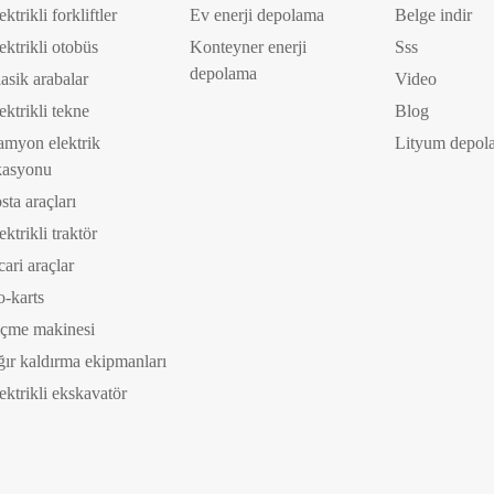
ektrikli forkliftler
Ev enerji depolama
Belge indir
ektrikli otobüs
Konteyner enerji
Sss
depolama
asik arabalar
Video
ektrikli tekne
Blog
myon elektrik
Lityum depola
kasyonu
sta araçları
ektrikli traktör
cari araçlar
-karts
çme makinesi
ır kaldırma ekipmanları
ektrikli ekskavatör