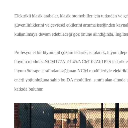
Elektrikli klasik arabalar, klasik otomobiller için tutkudan ve gel
güvenilirliklerini ve çevresel etkilerini artırma isteğinden kayn
kullanılmaya devam edebileceği göz önüne alındığında, İngilter
Profesyonel bir lityum pil çözüm tedarikçisi olarak, lityum d
boyutu modules-NCM177Ah1P45/NCM102Ah1P5S tedarik ediyor. S
lityum 5torage tarafından sağlanan NCM modülleriyle elektrikli 
enerji yoğunluğuna sahip bu DA modülleri, sınırlı alan altında
katkıda bulunur.