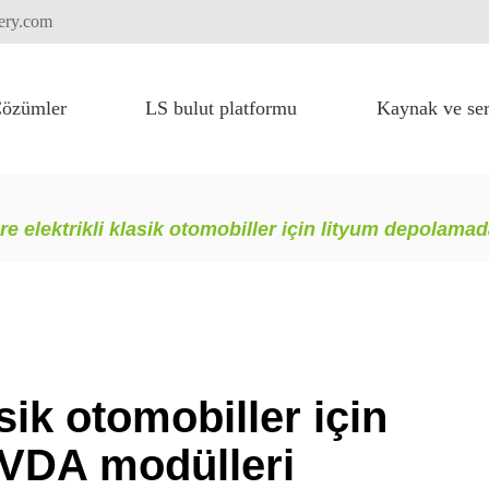
tery.com
özümler
LS bulut platformu
Kaynak ve ser
Yüksek voltajlı akü sistemi için FLEXI paketi
Ağır kaldırma ekipmanları
Kamyon elektrik fikasyonu
ere elektrikli klasik otomobiller için lityum depolam
asik otomobiller için
VDA modülleri