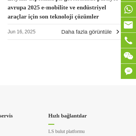
avrupa 2025 e-mobilite ve endüstriyel

+86-1
araçlar için son teknoloji çözümler

info@
Daha fazla görüntüle

Jun 16, 2025

0086-



servis
Hızlı bağlantılar
LS bulut platformu