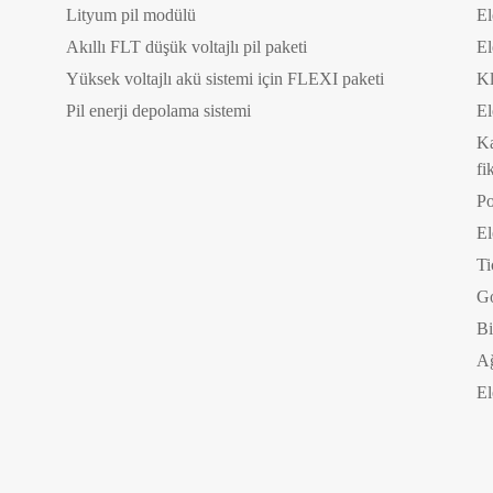
Lityum pil modülü
El
Akıllı FLT düşük voltajlı pil paketi
El
Yüksek voltajlı akü sistemi için FLEXI paketi
Kl
Pil enerji depolama sistemi
El
Ka
fi
Po
El
Ti
Go
Bi
Ağ
El