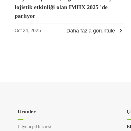
lojistik etkinliği olan IMHX 2025 'de
parlıyor
Daha fazla görüntüle

Oct 24, 2025
Ürünler
Ç
Lityum pil hücresi
El