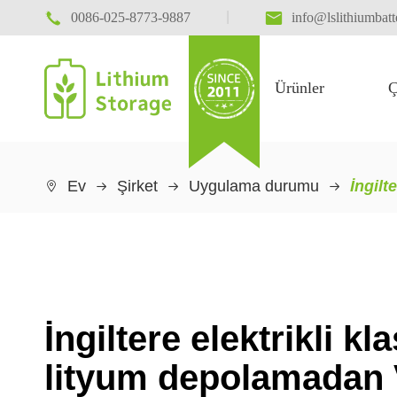

|

0086-025-8773-9887
info@lslithiumbat
Ürünler
Ç
Elektrik hareketliliği
Ev
Şirket
Uygulama durumu
İngilt

İngiltere elektrikli kl
lityum depolamadan 