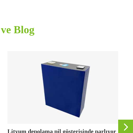
ve Blog

Lityum depolama pil gösterisinde parlıyor