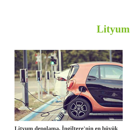
Lityum
Lityum depolama, İngiltere'nin en büyük