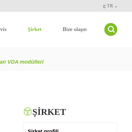
TR


vis
Şirket
Bize ulaşın
Şirket haberleri
Uygulama durumu
Kalite kontrol
adan VDA modülleri

ŞIRKET
Şirket profili