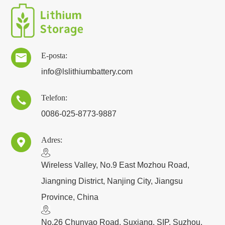
E-posta:

info@lslithiumbattery.com
Telefon:

0086-025-8773-9887
Adres:

​Wireless Valley, No.9 East Mozhou Road,
Jiangning District, Nanjing City, Jiangsu
Province, China
No.26 Chunyao Road, Suxiang, SIP, Suzhou,