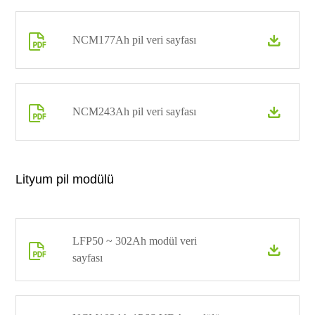

NCM177Ah pil veri sayfası


NCM243Ah pil veri sayfası

Lityum pil modülü
LFP50 ~ 302Ah modül veri


sayfası