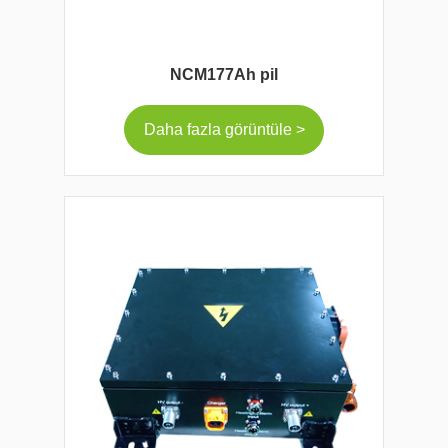
NCM177Ah pil
Daha fazla görüntüle >