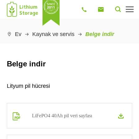




Ev
Kaynak ve servis
Belge indir

Belge indir
Lityum pil hücresi

LiFePO4 40Ah pil veri sayfası
