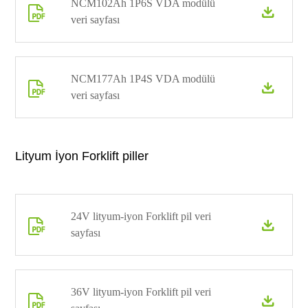
NCM102Ah 1P6S VDA modülü


veri sayfası
NCM177Ah 1P4S VDA modülü


veri sayfası
Lityum İyon Forklift piller
24V lityum-iyon Forklift pil veri


sayfası
36V lityum-iyon Forklift pil veri

