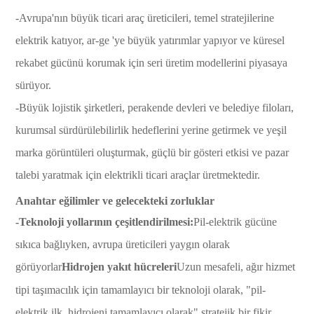
-Avrupa'nın büyük ticari araç üreticileri, temel stratejilerine
elektrik katıyor, ar-ge 'ye büyük yatırımlar yapıyor ve küresel
rekabet gücünü korumak için seri üretim modellerini piyasaya
sürüyor.
-Büyük lojistik şirketleri, perakende devleri ve belediye filoları,
kurumsal sürdürülebilirlik hedeflerini yerine getirmek ve yeşil
marka görüntüleri oluşturmak, güçlü bir gösteri etkisi ve pazar
talebi yaratmak için elektrikli ticari araçlar üretmektedir.
Anahtar eğilimler ve gelecekteki zorluklar
-Teknoloji yollarının çeşitlendirilmesi:
Pil-elektrik gücüne
sıkıca bağlıyken, avrupa üreticileri yaygın olarak
görüyorlar
Hidrojen yakıt hücreleri
Uzun mesafeli, ağır hizmet
tipi taşımacılık için tamamlayıcı bir teknoloji olarak, "pil-
elektrik ilk, hidrojeni tamamlayıcı olarak" stratejik bir fikir