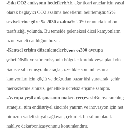
-Sıkı CO2 emisyonu hedefleri:
Ab, ağır ticari araçlar için yasal
olarak bağlayıcı CO2 azaltma hedeflerini belirlemiştir.
45%
seviyelerine göre % 2030 azalma
% 2050 oranında karbon
tarafsızlığı yolunda. Bu temelde geleneksel dizel kamyonların
uzun vadeli canlılığını bozar.
-Kentsel erişim düzenlemeleri:
300 avrupa
Üzerinde
şehri
Düşük ve sıfır emisyonlu bölgeler kurduk veya planladık.
Sadece sıfır emisyonlu araçlar, özellikle son mil teslimat
kamyonları için güçlü ve doğrudan pazar itişi yaratarak, şehir
merkezlerine sınırsız, genellikle ücretsiz erişime sahiptir.
-Avrupa yeşil anlaşmasının makro çerçevesi:
Bu overarching
stratejisi, tüm endüstriyel zincirde yatırım ve inovasyon için net
bir uzun vadeli sinyal sağlayan, çekirdek bir sütun olarak
nakliye dekarbonizasyonunu konumlandırır.