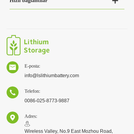

Hızlı bağlantılar
E-posta:

info@lslithiumbattery.com
Telefon:

0086-025-8773-9887
Adres:

​Wireless Valley, No.9 East Mozhou Road,