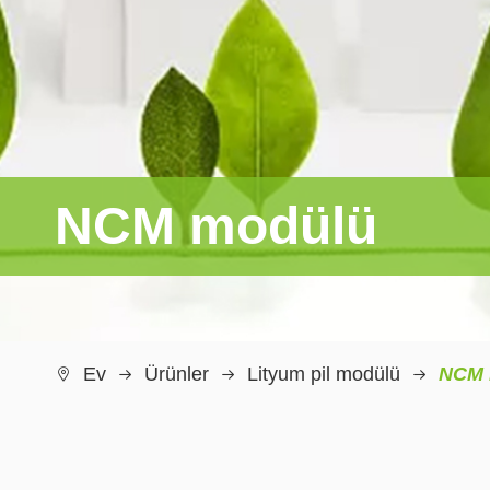
NCM modülü
Ev
Ürünler
Lityum pil modülü
NCM 
