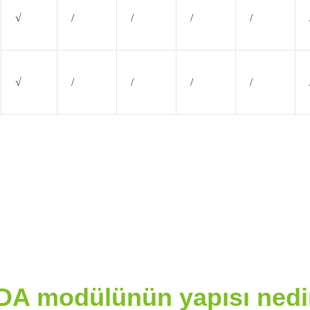
√
/
/
/
/
√
/
/
/
/
DA modülünün yapısı nedi