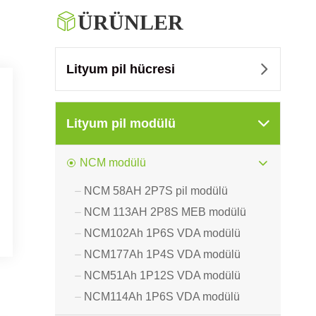

ÜRÜNLER
Lityum pil hücresi

Lityum pil modülü

NCM modülü

NCM 58AH 2P7S pil modülü

NCM 113AH 2P8S MEB modülü

NCM102Ah 1P6S VDA modülü

NCM177Ah 1P4S VDA modülü

NCM51Ah 1P12S VDA modülü

NCM114Ah 1P6S VDA modülü
