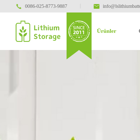

|

0086-025-8773-9887
info@lslithiumbat
Ürünler
Elektrik hareketliliği