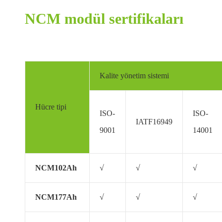
NCM modül sertifikaları
Kalite yönetim sistemi
Hücre tipi
ISO-
ISO-
IATF16949
9001
14001
NCM102Ah
√
√
√
NCM177Ah
√
√
√