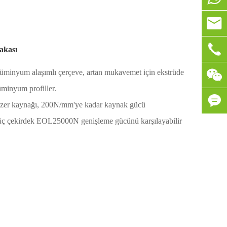

info@


0086-
akası
Silikon

üminyum alaşımlı çerçeve, artan mukavemet için ekstrüde
Bir 
üminyum profiller.
gerek

zer kaynağı, 200N/mm'ye kadar kaynak gücü
Term
ç çekirdek EOL25000N genişleme gücünü karşılayabilir
kaça

Güve