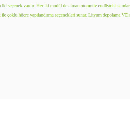
enek vardır. Her iki modül de alman otomotiv endüstrisi standardı 
k ile çoklu hücre yapılandırma seçenekleri sunar. Lityum depolama VDA m