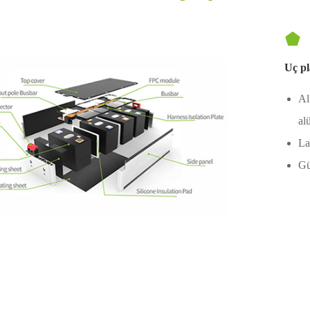

Uç pl
Al
al
La
Gü