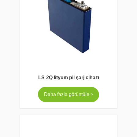
LS-2Q lityum pil şarj cihazı
Daha fazla görüntüle >