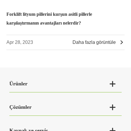
Forklift lityum pillerini kurşun asitli pillerle
karşılaştırmanın avantajları nelerdir?

Apr 28, 2023
Daha fazla görüntüle

Ürünler

Çözümler

Kaynak ve servis