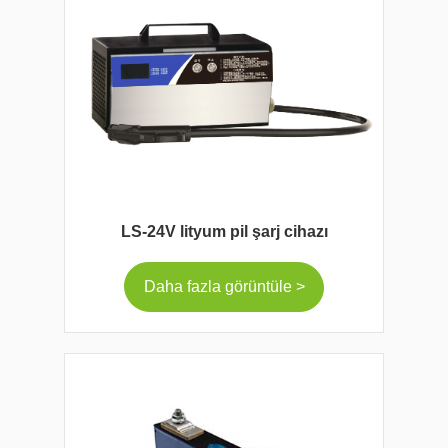
LS-24V lityum pil şarj cihazı
Daha fazla görüntüle >