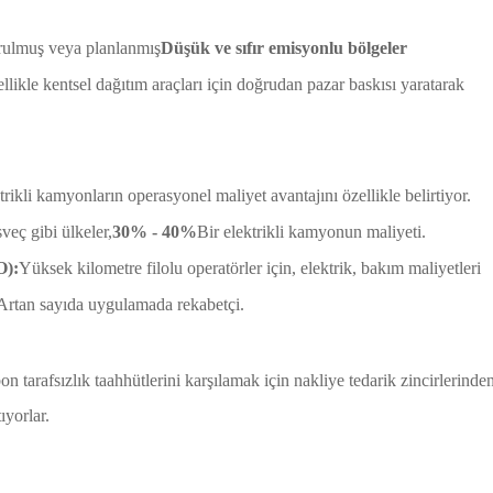
ulmuş veya planlanmış
Düşük ve sıfır emisyonlu bölgeler
likle kentsel dağıtım araçları için doğrudan pazar baskısı yaratarak
trikli kamyonların operasyonel maliyet avantajını özellikle belirtiyor.
veç gibi ülkeler,
30% - 40%
Bir elektrikli kamyonun maliyeti.
O):
Yüksek kilometre filolu operatörler için, elektrik, bakım maliyetleri
Artan sayıda uygulamada rekabetçi.
bon tarafsızlık taahhütlerini karşılamak için nakliye tedarik zincirlerinde
ıyorlar.