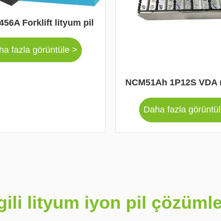
56A Forklift lityum pil
a fazla görüntüle >
NCM51Ah 1P12S VDA 
Daha fazla görüntü
lgili lityum iyon pil çözümle