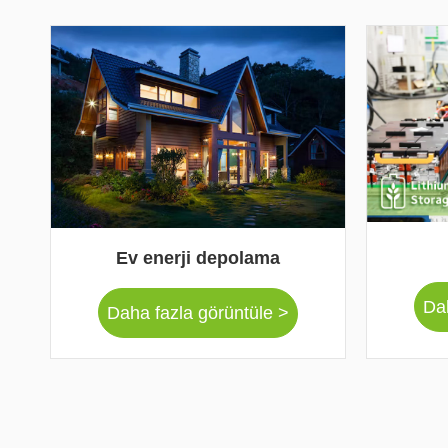
Ev enerji depolama
Dah
Daha fazla görüntüle >