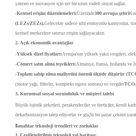
yatırım ve inovasyon için net bir uzun vadeli sinyal sağlar.
-Kentsel erişim düzenlemeleri:
Üzerinde
300 avrupa şehri
Kur
(LEZs/ZEZs).
Gelecekte sadece sıfır emisyonlu kamyonlar, özel
kentsel merkezlere sınırsız erişim sağlayacaktır.
2. Açık ekonomik avantajlar
-Yüksek dizel fiyatları:
Avrupa'nın yüksek yakıt vergileri, elek
-Cömert satın alma teşvikleri:
Almanya, fransa, hollanda ve İs
-Toplam sahip olma maliyetini önemli ölçüde düşürür (TC
(motor yağı, filtreler, kompleks egzoz sonrası) ve vergiler
TCO
3. Kurumsal sosyal sorumluluk ve müşteri talebi
Büyük lojistik şirketleri, perakendeciler ve üreticiler, kendi kar
dekarbonizasyon talep ediyorlar ve güçlü bir pazar çekimi yarat
Ⅱanahtar teknoloji trendleri ve zorluklar
1. Çeşitlendirilmiş teknoloji yol haritası: