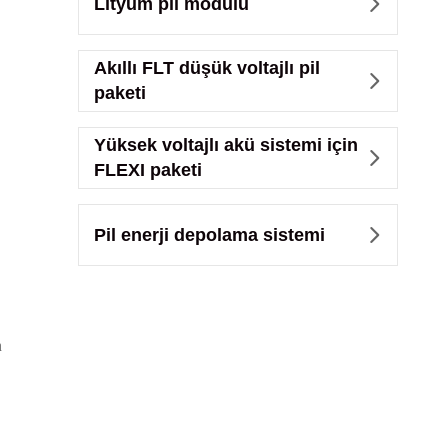
Lityum pil modülü

Akıllı FLT düşük voltajlı pil

paketi
Yüksek voltajlı akü sistemi için

FLEXI paketi
Pil enerji depolama sistemi

n