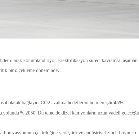
 lider olarak konumlandırıyor. Elektrifikasyon süreci kavramsal aşaman
 kritik bir ölçekleme döneminde.
sal olarak bağlayıcı CO2 azaltma hedeflerini belirlemiştir:
45%
lığı yolunda % 2050. Bu temelde dizel kamyonların uzun vadeli geleceği
karbonizasyonunu çekirdeğine yerleştirir ve endüstriyel zincir boyunca