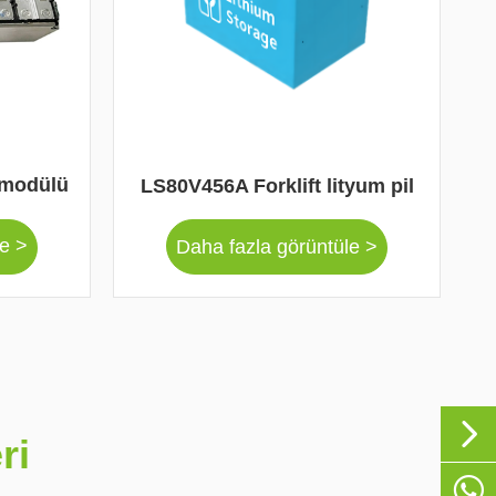
modülü
LS80V456A Forklift lityum pil
le >
Daha fazla görüntüle >

ri

+86-1