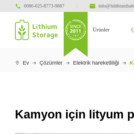

|

0086-025-8773-9887
info@lslithiumbat
Ürünler
Ç
Ev
Çözümler
Elektrik hareketliliği
K

Kamyon için lityum pi