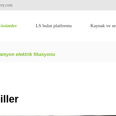
tery.com
özümler
LS bulut platformu
Kaynak ve se
Yüksek voltajlı akü sistemi için FLEXI paketi
Ağır kaldırma ekipmanları
Kamyon elektrik fikasyonu
amyon elektrik fikasyonu
ller