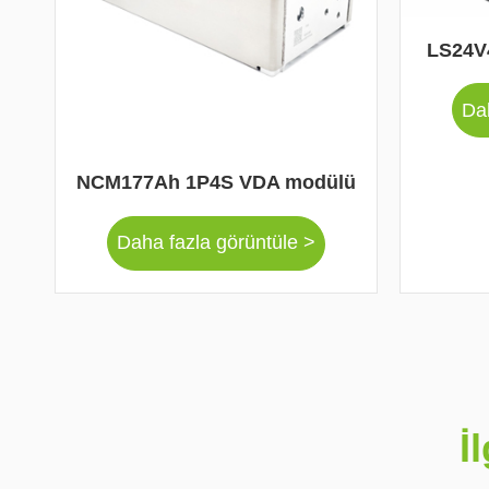
LS24V4
Dah
NCM177Ah 1P4S VDA modülü
Daha fazla görüntüle >
İ