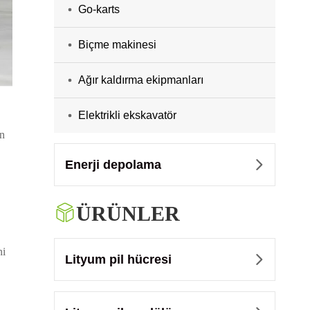
Go-karts
Biçme makinesi
Ağır kaldırma ekipmanları
Elektrikli ekskavatör
ın
Enerji depolama


ÜRÜNLER
ni
Lityum pil hücresi
