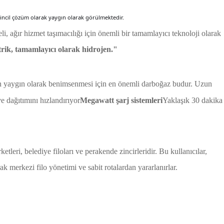
rincil çözüm olarak yaygın olarak görülmektedir.
i, ağır hizmet taşımacılığı için önemli bir tamamlayıcı teknoloji olarak
trik, tamamlayıcı olarak hidrojen."
ın yaygın olarak benimsenmesi için en önemli darboğaz budur. Uzun
e dağıtımını hızlandırıyor
Megawatt şarj sistemleri
Yaklaşık 30 dakika
ketleri, belediye filoları ve perakende zincirleridir. Bu kullanıcılar,
ak merkezi filo yönetimi ve sabit rotalardan yararlanırlar.